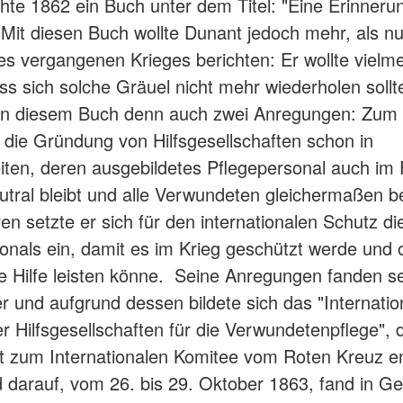
ichte 1862 ein Buch unter dem Titel: "Eine Erinneru
. Mit diesen Buch wollte Dunant jedoch mehr, als nu
es vergangenen Krieges berichten: Er wollte vielm
ss sich solche Gräuel nicht mehr wiederholen sollt
 in diesem Buch denn auch zwei Anregungen: Zum
r die Gründung von Hilfsgesellschaften schon in
iten, deren ausgebildetes Pflegepersonal auch im F
utral bleibt und alle Verwundeten gleichermaßen be
n setzte er sich für den internationalen Schutz di
onals ein, damit es im Krieg geschützt werde und
e Hilfe leisten könne. Seine Anregungen fanden se
r und aufgrund dessen bildete sich das "Internatio
r Hilfsgesellschaften für die Verwundetenpflege", 
it zum Internationalen Komitee vom Roten Kreuz en
 darauf, vom 26. bis 29. Oktober 1863, fand in Ge