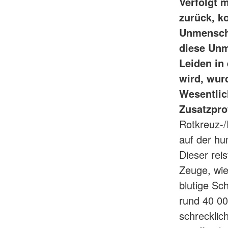
Verfolgt 
zurück, k
Unmenschli
diese Unm
Leiden in
wird, wur
Wesentlic
Zusatzpro
Rotkreuz-
auf der h
Dieser rei
Zeuge, wie
blutige Sc
rund 40 00
schrecklic