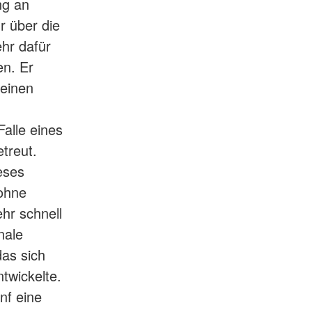
ng an
r über die
ehr dafür
en. Er
 einen
alle eines
treut.
eses
 ohne
hr schnell
nale
das sich
twickelte.
nf eine