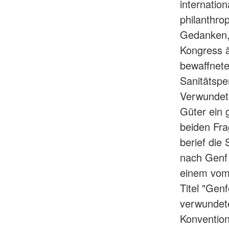
internatio
philanthr
Gedanken, 
Kongress 
bewaffnete
Sanitätspe
Verwundete
Güter ein
beiden Fra
berief die
nach Genf 
einem vom 
Titel "Gen
verwundet
Konvention