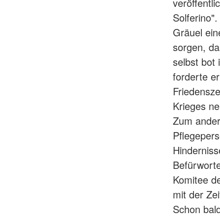
veröffentl
Solferino"
Gräuel ein
sorgen, da
selbst bot
forderte e
Friedensze
Krieges ne
Zum andere
Pflegepers
Hinderniss
Befürworte
Komitee de
mit der Ze
Schon bald