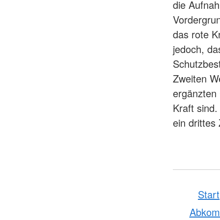
die Aufnah
Vordergrun
das rote K
jedoch, da
Schutzbes
Zweiten We
ergänzten
Kraft sind
ein drittes
Start
Abko