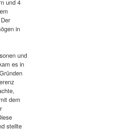
rn und 4
dem
 Der
ögen in
rsonen und
kam es in
n Gründen
ferenz
achte,
 mit dem
r
Diese
d stellte