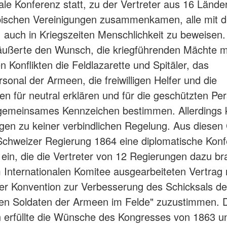
nale Konferenz statt, zu der Vertreter aus 16 Lände
opischen Vereinigungen zusammenkamen, alle mit 
auch in Kriegszeiten Menschlichkeit zu beweisen.
äußerte den Wunsch, die kriegführenden Mächte m
n Konflikten die Feldlazarette und Spitäler, das
rsonal der Armeen, die freiwilligen Helfer und die
n für neutral erklären und für die geschützten Pe
 gemeinsames Kennzeichen bestimmen. Allerdings 
gen zu keiner verbindlichen Regelung. Aus diese
 Schweizer Regierung 1864 eine diplomatische Kon
ein, die die Vertreter von 12 Regierungen dazu br
Internationalen Komitee ausgearbeiteten Vertrag
fer Konvention zur Verbesserung des Schicksals de
en Soldaten der Armeen im Felde" zuzustimmen. 
 erfüllte die Wünsche des Kongresses von 1863 un