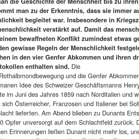
man die Geschichte der Menschheit bis zu ihre
ommt man zu der Erkenntnis, dass sie immer a
chkeit begleitet war. Insbesondere in Kriegsze
enschlichkeit verstärkt auf. Damit das mensch
 einem bewaffneten Konflikt zumindest etwas ge
den gewisse Regeln der Menschlichkeit festgele
hen in den vier Genfer Abkommen und ihren dr
tokollen enthalten sind.
Die
/Rothalbmondbewegung und die Genfer Abkomme
umanen Idee des Schweizer Geschäftsmanns Henr
ste im Juni des Jahres 1859 nach Norditalien und 
 sich Österreicher, Franzosen und Italiener bei Sol
hlacht lieferten. Am Abend blieben zu Dunants Ent
0 Opfer unversorgt auf dem Schlachtfeld zurück. 
hen Erinnerungen ließen Dunant nicht mehr los, un