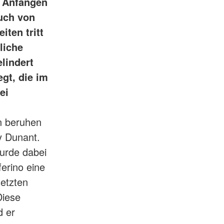
n Anfängen
uch von
iten tritt
liche
lindert
gt, die im
ei
n beruhen
y Dunant.
wurde dabei
ferino eine
setzten
Diese
d er