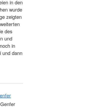
eien in den
chen wurde
ge zeigten
weiterten
de des
en und
noch in
i und dann
enfer
 Genfer