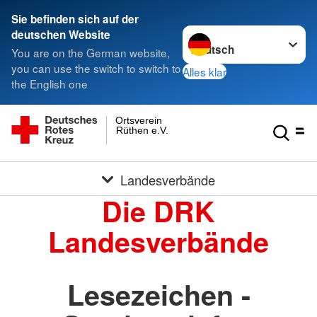
Sie befinden sich auf der
Sprache wechseln zu
deutschen Website
You are on the German website,
you can use the switch to switch to
Alles klar
the English one
Ortsverein
Rüthen e.V.
Landesverbände
Die DRK
Landesverbände
Lesezeichen -