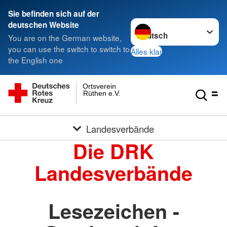
Sie befinden sich auf der
Sprache wechseln zu
deutschen Website
You are on the German website,
you can use the switch to switch to
Alles klar
the English one
Ortsverein
Rüthen e.V.
Landesverbände
Die DRK
Landesverbände
Lesezeichen -