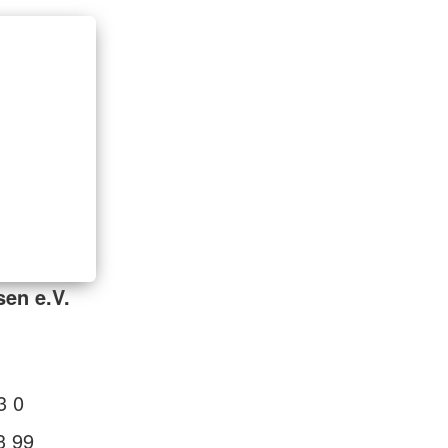
sen e.V.
3 0
3 99